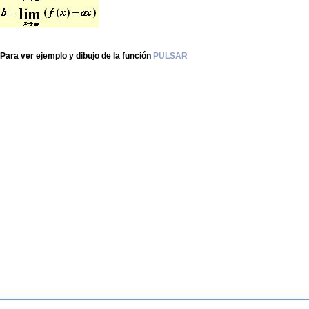
Para ver ejemplo y dibujo de la función
PULSAR