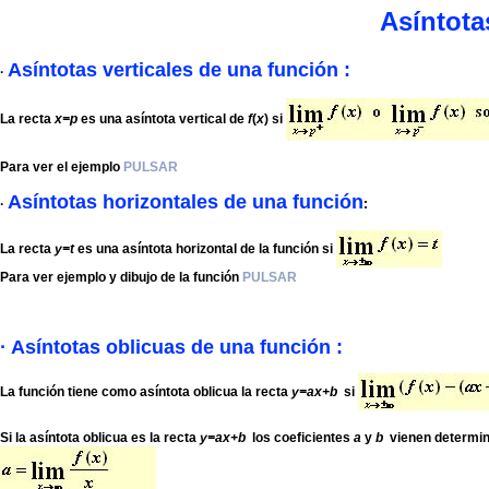
Asíntota
Asíntotas verticales de una función :
·
La recta
x=p
es una asíntota vertical de
f
(
x
) si
Para ver el ejemplo
PULSAR
Asíntotas horizontales de una función
·
:
La recta
y=t
es una asíntota horizontal de la función si
Para ver ejemplo y dibujo de la función
PULSAR
· Asíntotas oblicuas de una función :
La función tiene como asíntota oblicua la recta
y=ax+b
si
Si la asíntota oblicua es la recta
y=ax+b
los coeficientes
a
y
b
vienen determina